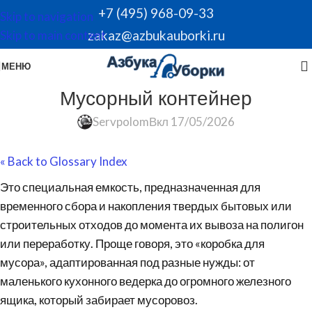
+7 (495) 968-09-33
Skip to navigation
zakaz@azbukauborki.ru
Skip to main content
МЕНЮ
Мусорный контейнер
Servpolom
Вкл 17/05/2026
« Back to Glossary Index
Это специальная емкость, предназначенная для
временного сбора и накопления твердых бытовых или
строительных отходов до момента их вывоза на полигон
или переработку. Проще говоря, это «коробка для
мусора», адаптированная под разные нужды: от
маленького кухонного ведерка до огромного железного
ящика, который забирает мусоровоз.