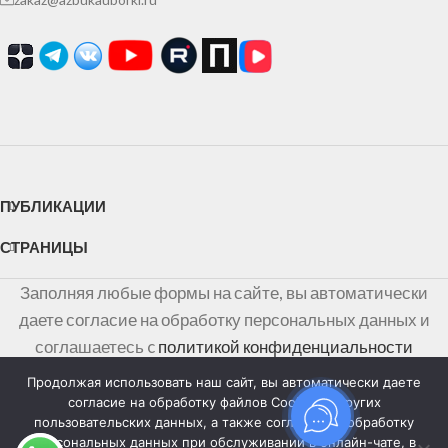
ПУБЛИКАЦИИ
СТРАНИЦЫ
Заполняя любые формы на сайте, вы автоматически
даете согласие на обработку персональных данных и
соглашаетесь c
политикой конфиденциальности
персональных данных
Продолжая использовать наш сайт, вы автоматически даете
согласие на обработку файлов Cookies и других
Информация на сайте не является публичной офертой,
пользовательских данных, а также согласие на обработку
персональных данных при обслуживании в онлайн-чате, в
определяемой положениями Статьи 437 Гражданского