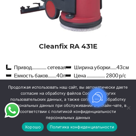
Cleanfix RA 431Е
Привод............ сетевая
Ширина уборки.....43см
Емкость баков.......40л
Цена ............... 2800 р/с
Продолжая использовать наш сайт, вы автоматически даете
Подробнее
согласие на обработку файлов Cookies и других
пользовательских данных, а также согласие на обработку
персональных данных при обслуживании в онлайн-чате, в
соответствии с политикой конфиденциальности
персональных данных
Хорошо
Политика конфиденциальности
агазин
Избранное
Заказ
Мой аккаунт