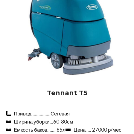
Tennant T5
Привод................Сетевая
Ширина уборки...60-80см
Емкость баков....... 85л
Цена .... 27000 р/мес