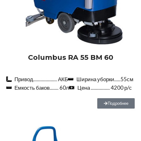
Columbus RA 55 BM 60
Привод................... АКБ
Ширина уборки.....55см
Емкость баков....... 60л
Цена ............... 4200 р/с
Подробнее