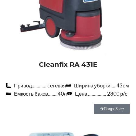
Cleanfix
RA 431Е
Привод............ сетевая
Ширина уборки.....43см
Емкость баков........40л
Цена ............... 2800 р/с
Подробнее