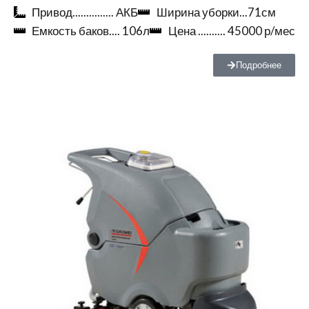
Привод............... АКБ
Ширина уборки...71см
Емкость баков.... 106л
Цена .......... 45000 р/мес
Подробнее