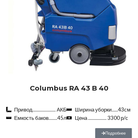
Columbus RA 43 B 40
Привод................... АКБ
Ширина уборки.....43см
Емкость баков.......45л
Цена ............... 3300 р/с
Подробнее