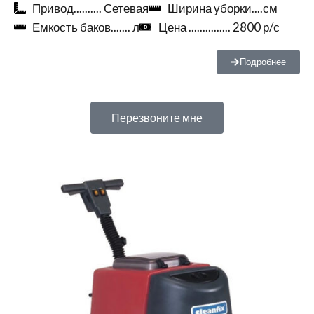
Привод.......... Сетевая
Ширина уборки....см
Емкость баков....... л
Цена ............... 2800 р/с
Подробнее
Перезвоните мне