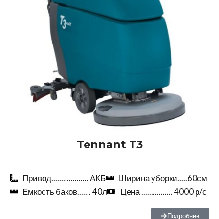
Tennant T3
Привод................... АКБ
Ширина уборки.....60см
Емкость баков....... 40л
Цена ................ 4000 р/с
Подробнее