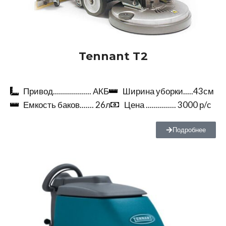
Tennant
T2
Привод................... АКБ
Ширина уборки.....43см
Емкость баков....... 26л
Цена ............... 3000 р/с
Подробнее