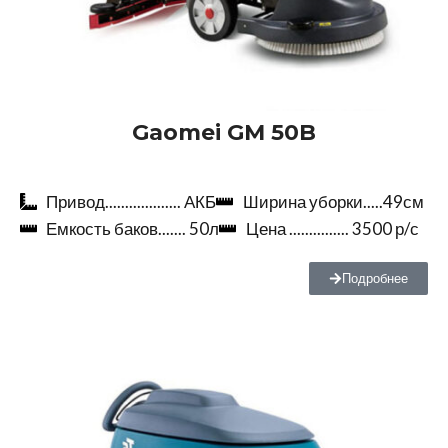
Gaomei
GM 50B
Привод................... АКБ
Ширина уборки.....49см
Емкость баков....... 50л
Цена ............... 3500 р/с
Подробнее