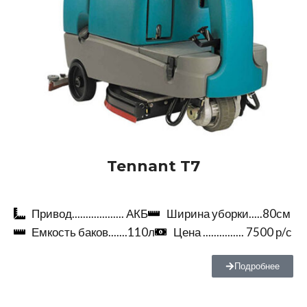
Tennant T7
Привод................... АКБ
Ширина уборки.....80см
Емкость баков.......110л
Цена ............... 7500 р/с
Подробнее