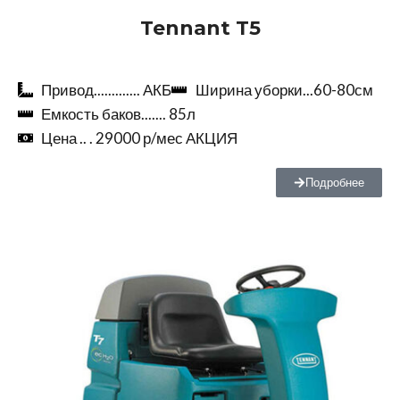
Tennant T5
Привод............. АКБ
Ширина уборки...60-80см
Емкость баков....... 85л
Цена .. . 29000 р/мес АКЦИЯ
Подробнее