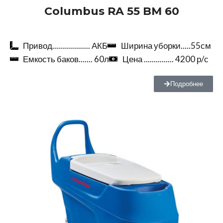
Columbus RA 55 BM 60
Привод................... АКБ
Ширина уборки.....55см
Емкость баков....... 60л
Цена ............... 4200 р/с
Подробнее