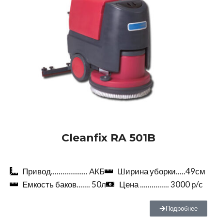
Cleanfix RA 501B
Привод................... АКБ
Ширина уборки.....49см
Емкость баков....... 50л
Цена ............... 3000 р/с
Подробнее