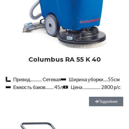
Columbus RA 55 K 40
Привод.......... Сетевая
Ширина уборки....55см
Емкость баков....... 45л
Цена ............... 2800 р/с
Подробнее