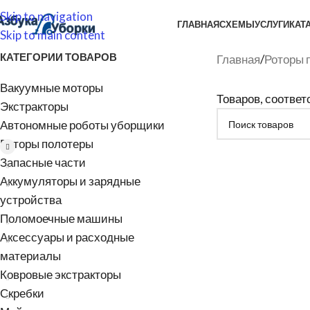
Skip to navigation
ГЛАВНАЯ
СХЕМЫ
УСЛУГИ
КАТ
Skip to main content
КАТЕГОРИИ ТОВАРОВ
Главная
/
Роторы 
Вакуумные моторы
Товаров, соотве
Экстракторы
Автономные роботы уборщики
Роторы полотеры
Запасные части
Аккумуляторы и зарядные
устройства
Поломоечные машины
Аксессуары и расходные
материалы
Ковровые экстракторы
Скребки