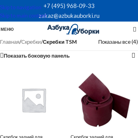
+7 (495) 968-09-33
Skip to navigation
zakaz@azbukauborki.ru
Skip to main content
МЕНЮ
Главная
/
Скребки
/
Скребки TSM
Показаны все (4)
Показать боковую панель
Скребок задний для
Скребок задний для