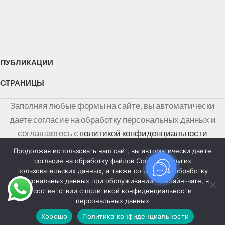
ПУБЛИКАЦИИ
СТРАНИЦЫ
Заполняя любые формы на сайте, вы автоматически
даете согласие на обработку персональных данных и
соглашаетесь c
политикой конфиденциальности
персональных данных
Продолжая использовать наш сайт, вы автоматически даете
согласие на обработку файлов Cookies и других
Информация на сайте не является публичной офертой,
пользовательских данных, а также согласие на обработку
персональных данных при обслуживании в онлайн-чате, в
определяемой положениями Статьи 437 Гражданского
соответствии с политикой конфиденциальности
кодекса Российской Федерации
персональных данных
Хорошо
Политика конфиденциальности
агазин
Фильтры
Избранное
Заказ
Мой аккаунт