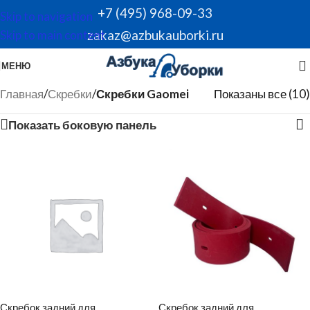
+7 (495) 968-09-33
Skip to navigation
zakaz@azbukauborki.ru
Skip to main content
МЕНЮ
Главная
/
Скребки
/
Скребки Gaomei
Показаны все (10)
Показать боковую панель
Скребок задний для
Скребок задний для