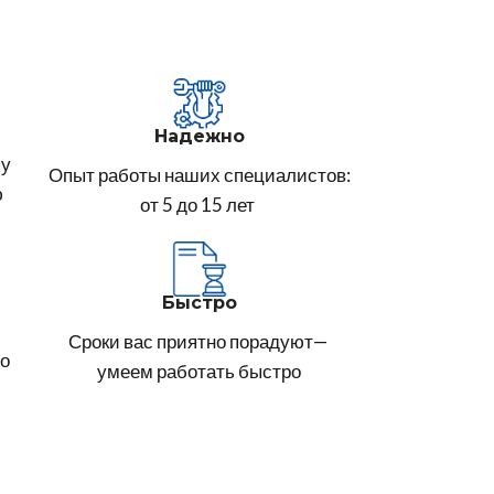
Надежно
му
Опыт работы наших специалистов:
ю
от 5 до 15 лет
Быстро
Сроки вас приятно порадуют—
го
умеем работать быстро