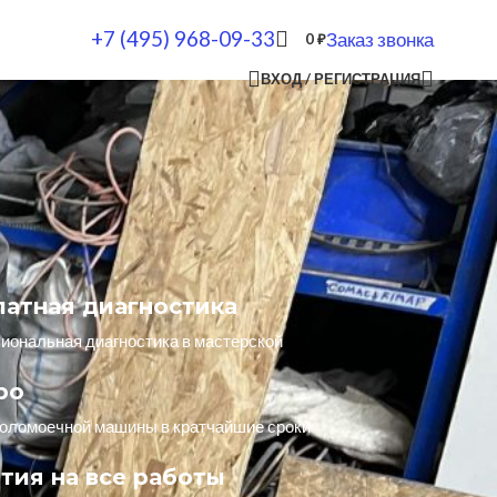
+7 (495) 968-09-33
Заказ звонка
0
₽
ВХОД / РЕГИСТРАЦИЯ
латная диагностика
ональная диагностика в мастерской
ро
оломоечной машины в кратчайшие сроки
тия на все работы