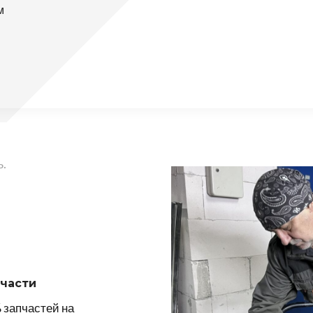
м
.
части
 запчастей на