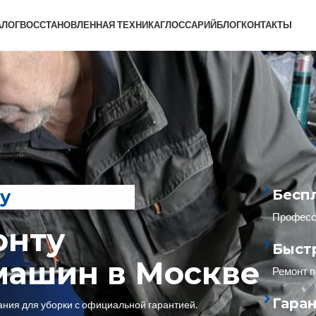
АЛОГ
ВОССТАНОВЛЕННАЯ ТЕХНИКА
ГЛОССАРИЙ
БЛОГ
КОНТАКТЫ
у
Бесп
Професси
онту
Быст
машин в Москве
Ремонт п
Гаран
ния для уборки с официальной гарантией.