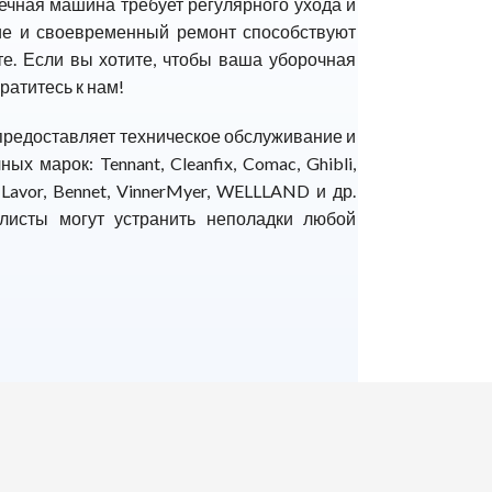
оечная машина требует регулярного ухода и
ие и своевременный ремонт способствуют
те. Если вы хотите, чтобы ваша уборочная
ратитесь к нам!
предоставляет техническое обслуживание и
чных марок:
Tennant
,
Cleanfix
,
Comac
, Ghibli,
,
Lavor
, Bennet,
VinnerMyer
, WELLLAND и др.
исты могут устранить неполадки любой