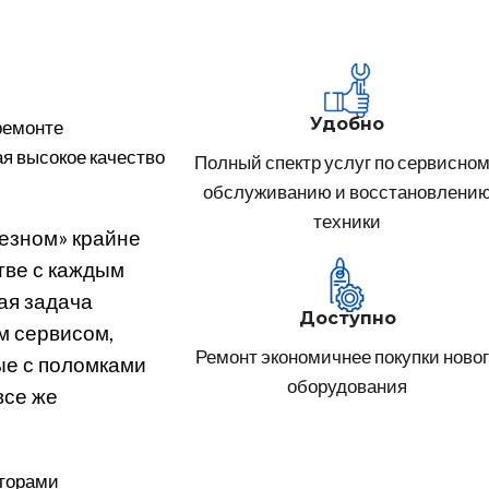
Удобно
ремонте
я высокое качество
Полный спектр услуг по сервисно
обслуживанию и восстановлени
техники
езном» крайне
тве с каждым
ая задача
Доступно
м сервисом,
Ремонт экономичнее покупки ново
ые с поломками
оборудования
все же
юторами