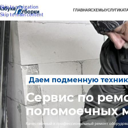
Skip to navigation
ГЛАВНАЯ
СХЕМЫ
УСЛУГИ
КАТ
Skip to main content
Даем подменную техник
Сервис по рем
поломоечных 
Качественный и профессиональный ремонт оборудова