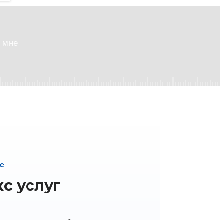
 мне
е
с услуг