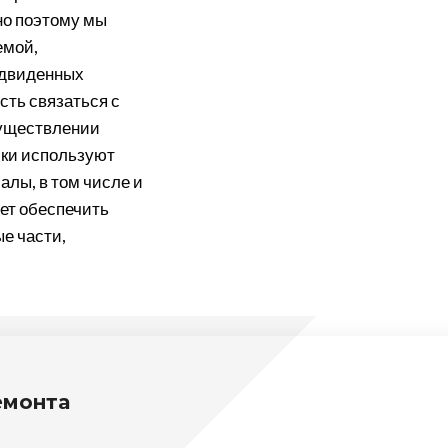
но поэтому мы
емой,
едвиденных
сть связаться с
существлении
ики используют
алы, в том числе и
яет обеспечить
е части,
емонта