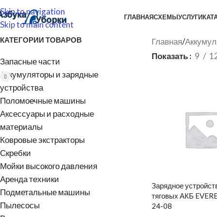
Skip to navigation
ГЛАВНАЯ
СХЕМЫ
УСЛУГИ
КАТ
Skip to main content
КАТЕГОРИИ ТОВАРОВ
Главная
/
Аккумул
Показать
9
1
Запасные части
Аккумуляторы и зарядные
устройства
Поломоечные машины
Аксессуары и расходные
материалы
Ковровые экстракторы
Скребки
Мойки высокого давления
Аренда техники
Зарядное устройст
Подметальные машины
тяговых АКБ EVER
Пылесосы
24-08