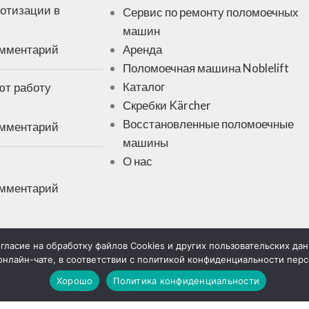
отизации в
Сервис по ремонту поломоечных
машин
омментарий
Аренда
Поломоечная машина Noblelift
ют работу
Каталог
Скребки Kärcher
Восстановленные поломоечные
омментарий
машины
О нас
омментарий
гласие на обработку файлов Cookies и других пользовательских да
онлайн-чате, в соответствии с политикой конфиденциальности пер
е согласие на
Информация на сайте не яв
Хорошо
Политика конфиденциальности
икой
положениями Статьи 437 Гра