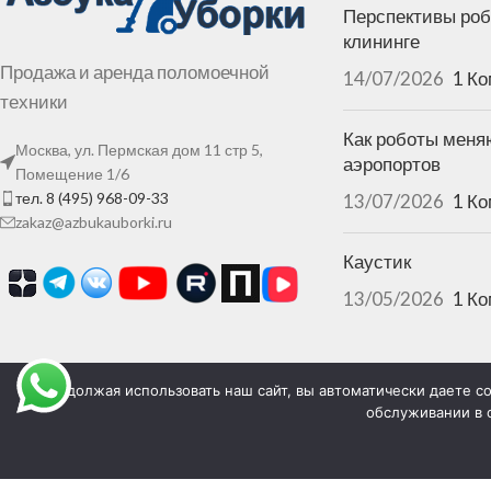
Перспективы роб
клининге
Продажа и аренда поломоечной
14/07/2026
1 К
техники
Как роботы меня
Москва, ул. Пермская дом 11 стр 5,
аэропортов
Помещение 1/6
тел. 8 (495) 968-09-33
13/07/2026
1 К
zakaz@azbukauborki.ru
Каустик
13/05/2026
1 К
Продолжая использовать наш сайт, вы автоматически даете со
обслуживании в 
Заполняя любые формы на сайте, вы автоматически дает
обработку персональных данных и соглашаетесь c
полит
конфиденциальности персональных данных