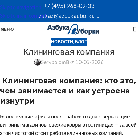
+7 (495) 968-09-33
Skip to navigation
zakaz@azbukauborki.ru
Skip to main content
МЕНЮ
НОВОСТИ
,
БЛОГ
Клининговая компания
Servpolom
Вкл 10/05/2026
Клининговая компания: кто это,
чем занимается и как устроена
изнутри
Белоснежные офисы после рабочего дня, сверкающие
витрины магазинов, свежие ковры в гостиницах — за всей
этой чистотой стоит работа клининговых компаний.