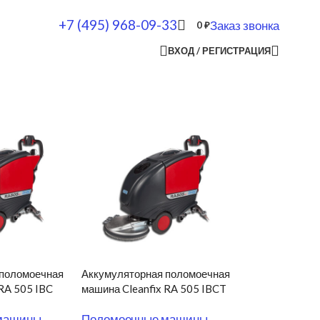
+7 (495) 968-09-33
Заказ звонка
0
₽
ВХОД / РЕГИСТРАЦИЯ
 поломоечная
Аккумуляторная поломоечная
 RA 505 IBC
машина Cleanfix RA 505 IBCT
машины
,
Поломоечные машины
,