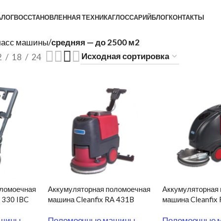
АЛОГ
ВОССТАНОВЛЕННАЯ ТЕХНИКА
ГЛОССАРИЙ
БЛОГ
КОНТАКТЫ
ласс машины
/
средняя — до 2500 м2
2
18
24
оломоечная
Аккумуляторная поломоечная
Аккумуляторная
 330 IBC
машина Cleanfix RA 431B
машина Cleanfix
ашины
,
Поломоечные машины
,
Поломоечные 