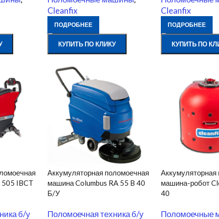
Cleanfix
Cleanfix
ПОДРОБНЕЕ
ПОДРОБНЕЕ
У
КУПИТЬ ПО КЛИКУ
КУПИТЬ ПО КЛ
оломоечная
Аккумуляторная поломоечная
Аккумуляторная
A 505 IBCT
машина Columbus RA 55 B 40
машина-робот Cl
Б/У
40
ника б/у
Поломоечная техника б/у
Поломоечные 