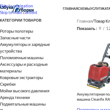
Skip to navigation
ГЛАВНАЯ
СХЕМЫ
УСЛУГИ
КАТ
Skip to main content
КАТЕГОРИИ ТОВАРОВ
Главная
/
Товар К
Показать
9
1
Роторы полотеры
Запасные части
Аккумуляторы и зарядные
устройства
Поломоечные машины
Аксессуары и расходные
материалы
Ковровые экстракторы
Скребки
Мойки высокого давления
Аккумуляторная п
Аренда техники
машина Cleanfix RA
Подметальные машины
Поломоечные м