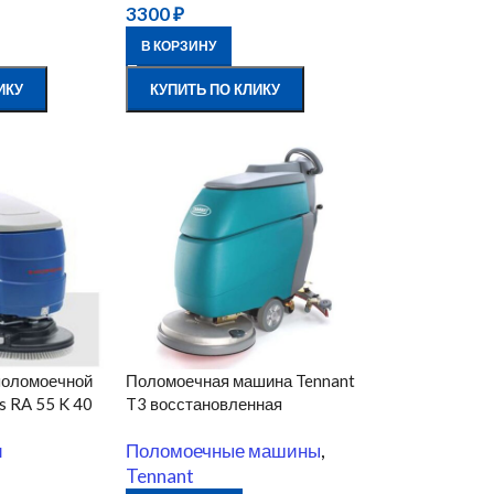
3300
₽
В КОРЗИНУ
ИКУ
КУПИТЬ ПО КЛИКУ
поломоечной
Поломоечная машина Tennant
 RA 55 K 40
T3 восстановленная
и
Поломоечные машины
,
Tennant