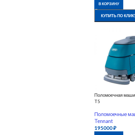
В КОРЗИНУ
КУПИТЬ ПО КЛИК
Поломоечная маши
T5
Поломоечные м
Tennant
195000
₽