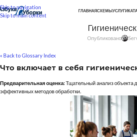
Skip to navigation
ГЛАВНАЯ
СХЕМЫ
УСЛУГИ
КАТ
Skip to main content
Гигиеническ
Опубликовано
Ser
« Back to Glossary Index
Что включает в себя
гигиеническ
Предварительная оценка:
Тщательный анализ объекта 
эффективных методов обработки.