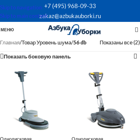
+7 (495) 968-09-33
Skip to navigation
zakaz@azbukauborki.ru
Skip to main content
МЕНЮ
Главная
/
Товар Уровень шума
/
56 db
Показаны все (2)
Показать боковую панель
Однодисковая
Однодисковая