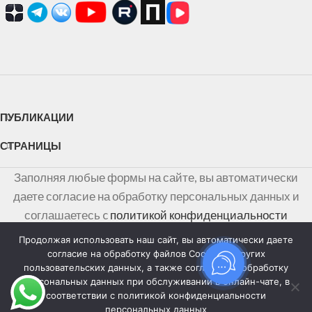
ПУБЛИКАЦИИ
СТРАНИЦЫ
Заполняя любые формы на сайте, вы автоматически
даете согласие на обработку персональных данных и
соглашаетесь c
политикой конфиденциальности
персональных данных
Продолжая использовать наш сайт, вы автоматически даете
согласие на обработку файлов Cookies и других
Информация на сайте не является публичной офертой,
пользовательских данных, а также согласие на обработку
персональных данных при обслуживании в онлайн-чате, в
определяемой положениями Статьи 437 Гражданского
соответствии с политикой конфиденциальности
кодекса Российской Федерации
персональных данных