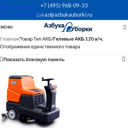
+7 (495) 968-09-33
Skip to navigation
zakaz@azbukauborki.ru
Skip to main content
МЕНЮ
Главная
/
Товар Тип АКБ
/
Гелевые АКБ 120 а/ч,
Отображение единственного товара
Показать боковую панель