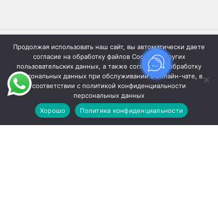
Продолжая использовать наш сайт, вы автоматически даете
согласие на обработку файлов Cookies и других
ПУБЛИКАЦИИ
пользовательских данных, а также согласие на обработку
персональных данных при обслуживании в онлайн-чате, в
СТРАНИЦЫ
соответствии с политикой конфиденциальности
персональных данных
Заполняя любые формы на сайте, вы автоматически
Хорошо
Политика конфиденциальности
даете согласие на обработку персональных данных и
агазин
Фильтры
Избранное
Заказ
Мой аккаунт
соглашаетесь c
политикой конфиденциальности
персональных данных
Информация на сайте не является публичной офертой,
определяемой положениями Статьи 437 Гражданского
кодекса Российской Федерации