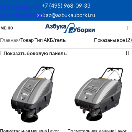
+7 (495) 968-09-33
Skip to navigation
zakaz@azbukauborki.ru
Skip to main content
МЕНЮ
Главная
/
Товар Тип АКБ
/
гель
Показаны все (2)
Показать боковую панель
Подметальная машина Lavor
Подметальная машина Lavor