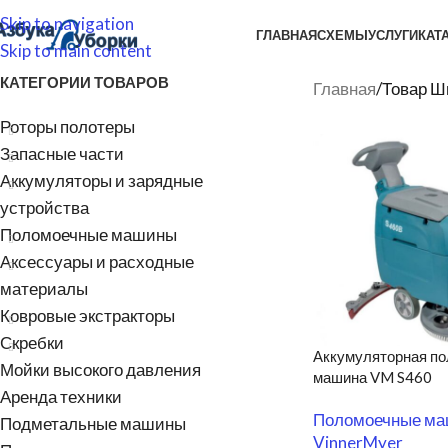
Skip to navigation
ГЛАВНАЯ
СХЕМЫ
УСЛУГИ
КАТ
Skip to main content
КАТЕГОРИИ ТОВАРОВ
Главная
/
Товар Ш
Роторы полотеры
Запасные части
Аккумуляторы и зарядные
устройства
Поломоечные машины
Аксессуары и расходные
материалы
Ковровые экстракторы
Скребки
Аккумуляторная п
Мойки высокого давления
машина VM S460
Аренда техники
Поломоечные м
Подметальные машины
VinnerMyer