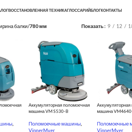
АЛОГ
ВОССТАНОВЛЕННАЯ ТЕХНИКА
ГЛОССАРИЙ
БЛОГ
КОНТАКТЫ
ирина балки
/
780 мм
Показать
9
12
1
оломоечная
Аккумуляторная поломоечная
Аккумуляторная
машина VM S530-B
машина VM4640
ашины
,
Поломоечные машины
,
Поломоечные 
VinnerMyer
VinnerMyer