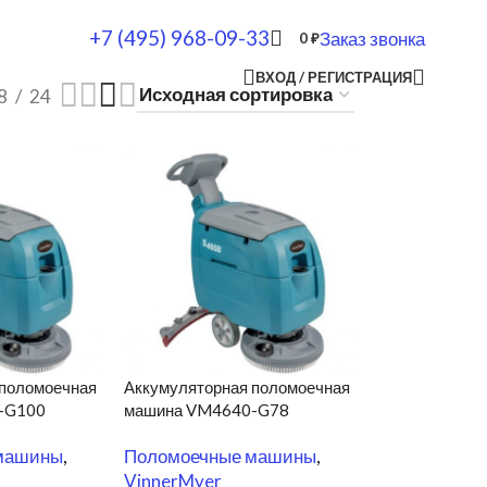
+7 (495) 968-09-33
Заказ звонка
0
₽
ВХОД / РЕГИСТРАЦИЯ
8
24
 поломоечная
Аккумуляторная поломоечная
-G100
машина VM4640-G78
машины
,
Поломоечные машины
,
VinnerMyer