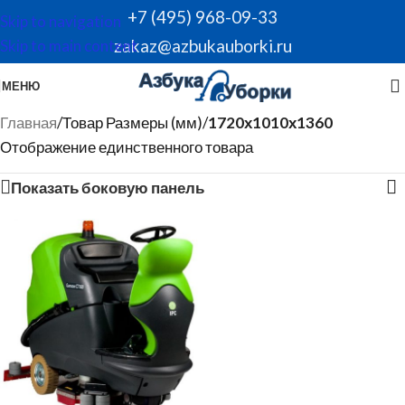
+7 (495) 968-09-33
Skip to navigation
zakaz@azbukauborki.ru
Skip to main content
МЕНЮ
Главная
/
Товар Размеры (мм)
/
1720х1010х1360
Отображение единственного товара
Показать боковую панель