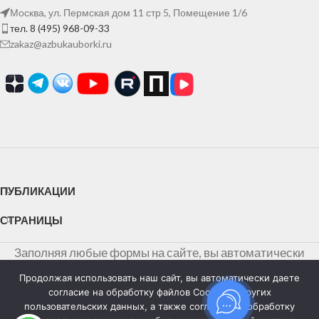
Москва, ул. Пермская дом 11 стр 5, Помещение 1/6
тел. 8 (495) 968-09-33
zakaz@azbukauborki.ru
ПУБЛИКАЦИИ
СТРАНИЦЫ
Заполняя любые формы на сайте, вы автоматически
даете согласие на обработку персональных данных и
Продолжая использовать наш сайт, вы автоматически даете
соглашаетесь c
политикой конфиденциальности
согласие на обработку файлов Cookies и других
пользовательских данных, а также согласие на обработку
персональных данных