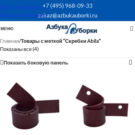
+7 (495) 968-09-33
Skip to navigation
zakaz@azbukauborki.ru
Skip to main content
МЕНЮ
Главная
/
Товары с меткой “Скребки Abila”
Показаны все (4)
Показать боковую панель