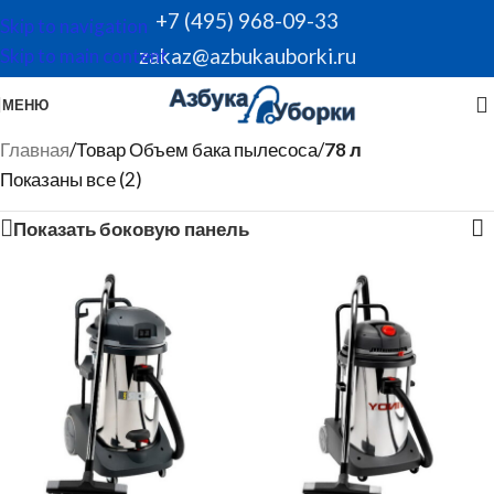
+7 (495) 968-09-33
Skip to navigation
zakaz@azbukauborki.ru
Skip to main content
МЕНЮ
Главная
/
Товар Объем бака пылесоса
/
78 л
Показаны все (2)
Показать боковую панель