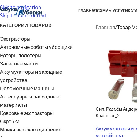
Skip to navigation
ГЛАВНАЯ
СХЕМЫ
УСЛУГИ
КАТ
Skip to main content
КАТЕГОРИИ ТОВАРОВ
Главная
/
Товар Ма
Экстракторы
Автономные роботы уборщики
Роторы полотеры
Запасные части
Аккумуляторы и зарядные
устройства
Поломоечные машины
Аксессуары и расходные
материалы
Сил. Разъём Андер
Ковровые экстракторы
Красный _2
Скребки
Аккумуляторы и 
Мойки высокого давления
устройства
,