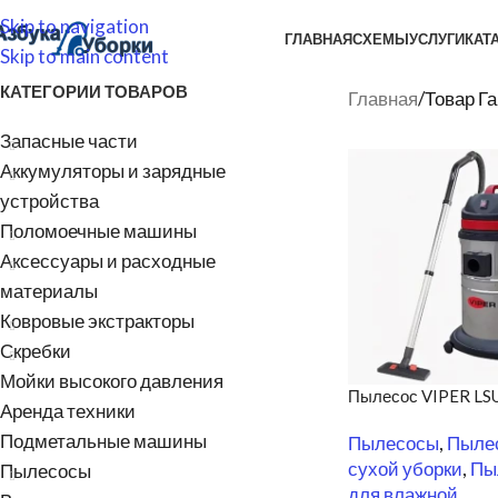
Skip to navigation
ГЛАВНАЯ
СХЕМЫ
УСЛУГИ
КАТ
Skip to main content
КАТЕГОРИИ ТОВАРОВ
Главная
/
Товар Г
Запасные части
Аккумуляторы и зарядные
устройства
Поломоечные машины
Аксессуары и расходные
материалы
Ковровые экстракторы
Скребки
Мойки высокого давления
Пылесос VIPER LS
Аренда техники
Подметальные машины
Пылесосы
,
Пыле
сухой уборки
,
Пы
Пылесосы
для влажной