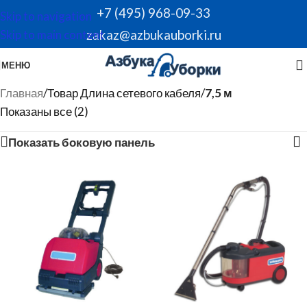
+7 (495) 968-09-33
Skip to navigation
zakaz@azbukauborki.ru
Skip to main content
МЕНЮ
Главная
/
Товар Длина сетевого кабеля
/
7,5 м
Показаны все (2)
Показать боковую панель