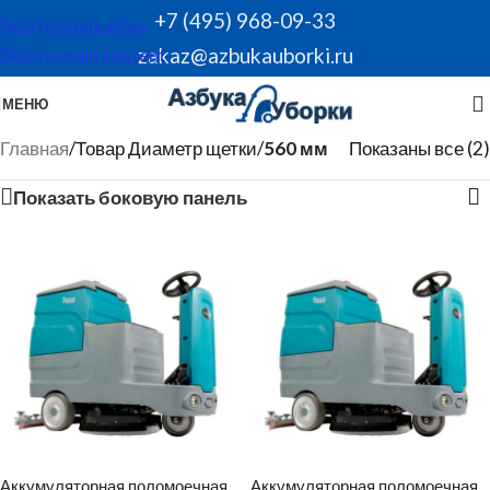
+7 (495) 968-09-33
Skip to navigation
zakaz@azbukauborki.ru
Skip to main content
МЕНЮ
Главная
/
Товар Диаметр щетки
/
560 мм
Показаны все (2)
Показать боковую панель
Аккумуляторная поломоечная
Аккумуляторная поломоечная