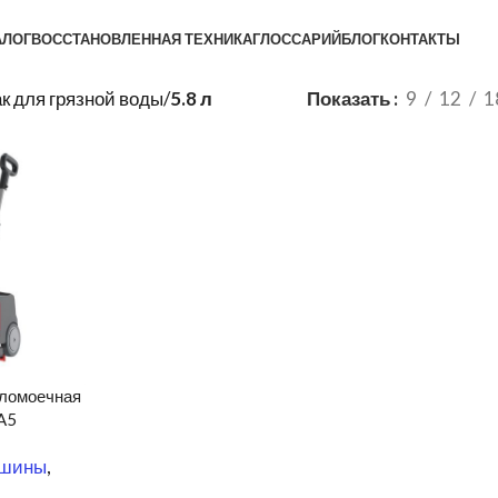
АЛОГ
ВОССТАНОВЛЕННАЯ ТЕХНИКА
ГЛОССАРИЙ
БЛОГ
КОНТАКТЫ
к для грязной воды
/
5.8 л
Показать
9
12
1
оломоечная
A5
ашины
,