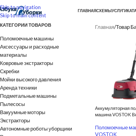
Skip to navigation
ГЛАВНАЯ
СХЕМЫ
УСЛУГИ
КАТ
Skip to main content
КАТЕГОРИИ ТОВАРОВ
Главная
/
Товар Ба
Поломоечные машины
Аксессуары и расходные
материалы
Ковровые экстракторы
Скребки
Мойки высокого давления
Аренда техники
Подметальные машины
Пылесосы
Аккумуляторная п
Вакуумные моторы
машина VOSTOK B
Экстракторы
Поломоечные м
Автономные роботы уборщики
VOSTOK