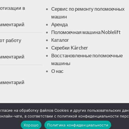
отизации в
Сервис по ремонту поломоечных
машин
омментарий
Аренда
Поломоечная машина Noblelift
ют работу
Каталог
Скребки Kärcher
Восстановленные поломоечные
омментарий
машины
О нас
омментарий
гласие на обработку файлов Cookies и других пользовательских да
онлайн-чате, в соответствии с политикой конфиденциальности пер
е согласие на
Информация на сайте не яв
икой
положениями Статьи 437 Гра
Хорошо
Политика конфиденциальности