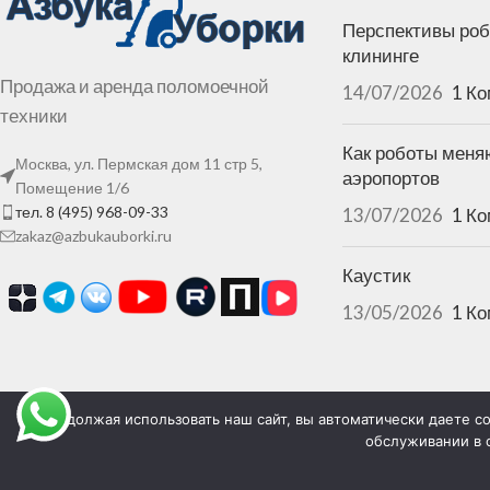
Перспективы роб
клининге
Продажа и аренда поломоечной
14/07/2026
1 К
техники
Как роботы меня
Москва, ул. Пермская дом 11 стр 5,
аэропортов
Помещение 1/6
тел. 8 (495) 968-09-33
13/07/2026
1 К
zakaz@azbukauborki.ru
Каустик
13/05/2026
1 К
Продолжая использовать наш сайт, вы автоматически даете со
обслуживании в 
Заполняя любые формы на сайте, вы автоматически дает
обработку персональных данных и соглашаетесь c
полит