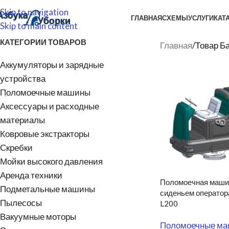
Skip to navigation
ГЛАВНАЯ
СХЕМЫ
УСЛУГИ
КАТ
Skip to main content
КАТЕГОРИИ ТОВАРОВ
Главная
/
Товар Ба
Аккумуляторы и зарядные
устройства
Поломоечные машины
Аксессуары и расходные
материалы
Ковровые экстракторы
Скребки
Мойки высокого давления
Аренда техники
Поломоечная маши
Подметальные машины
сиденьем оператор
Пылесосы
L200
Вакуумные моторы
Поломоечные м