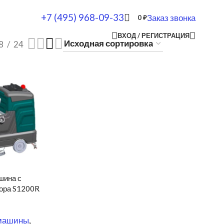
+7 (495) 968-09-33
Заказ звонка
0
₽
ВХОД / РЕГИСТРАЦИЯ
8
24
шина с
тора S1200R
машины
,