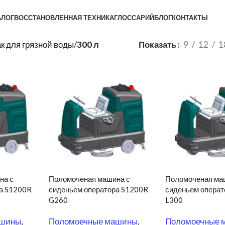
АЛОГ
ВОССТАНОВЛЕННАЯ ТЕХНИКА
ГЛОССАРИЙ
БЛОГ
КОНТАКТЫ
к для грязной воды
/
300 л
Показать
9
12
1
на с
Поломоченая машина с
Поломоченая ма
а S1200R
сиденьем оператора S1200R
сиденьем опера
G260
L300
ашины
,
Поломоечные машины
,
Поломоечные 