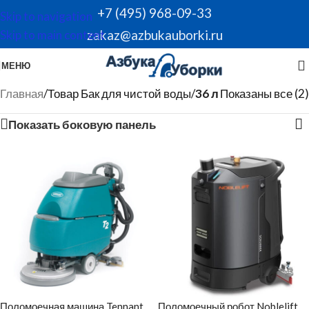
+7 (495) 968-09-33
Skip to navigation
zakaz@azbukauborki.ru
Skip to main content
МЕНЮ
Главная
/
Товар Бак для чистой воды
/
36 л
Показаны все (2)
Показать боковую панель
Поломоечная машина Tennant
Поломоечный робот Noblelift