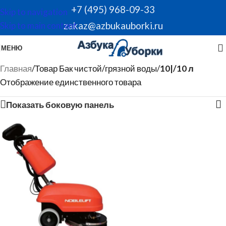
+7 (495) 968-09-33
Skip to navigation
zakaz@azbukauborki.ru
Skip to main content
МЕНЮ
Главная
/
Товар Бак чистой/грязной воды
/
10|/10 л
Отображение единственного товара
Показать боковую панель