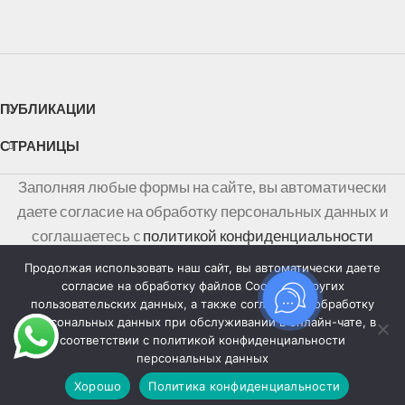
ПУБЛИКАЦИИ
СТРАНИЦЫ
Заполняя любые формы на сайте, вы автоматически
даете согласие на обработку персональных данных и
соглашаетесь c
политикой конфиденциальности
персональных данных
Продолжая использовать наш сайт, вы автоматически даете
согласие на обработку файлов Cookies и других
Информация на сайте не является публичной офертой,
пользовательских данных, а также согласие на обработку
персональных данных при обслуживании в онлайн-чате, в
определяемой положениями Статьи 437 Гражданского
соответствии с политикой конфиденциальности
кодекса Российской Федерации
персональных данных
Хорошо
Политика конфиденциальности
агазин
Избранное
Заказ
Мой аккаунт