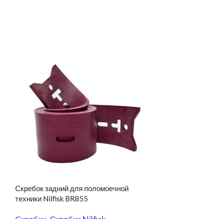
Скребок задний для поломоечной
Скребок передн
техники Nilfisk BR855
техники Nilfisk