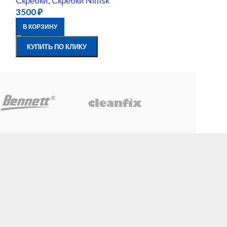
Скребки
,
Скребки Nilfisk
Скребки
,
Скреб
3500
₽
ПОДРОБНЕЕ
В КОРЗИНУ
КУПИТЬ ПО К
КУПИТЬ ПО КЛИКУ