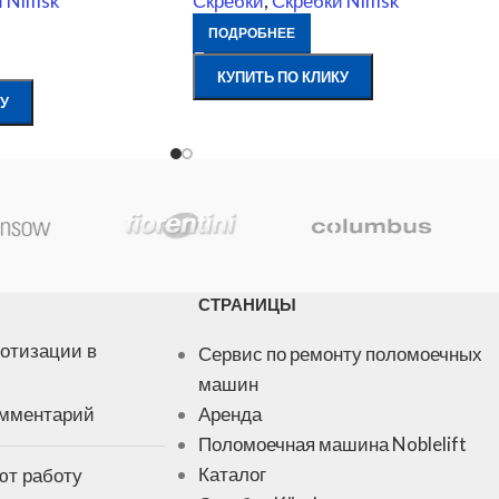
Nilfisk
Скребки
,
Скребки Nilfisk
ПОДРОБНЕЕ
КУПИТЬ ПО КЛИКУ
У
СТРАНИЦЫ
отизации в
Сервис по ремонту поломоечных
машин
омментарий
Аренда
Поломоечная машина Noblelift
ют работу
Каталог