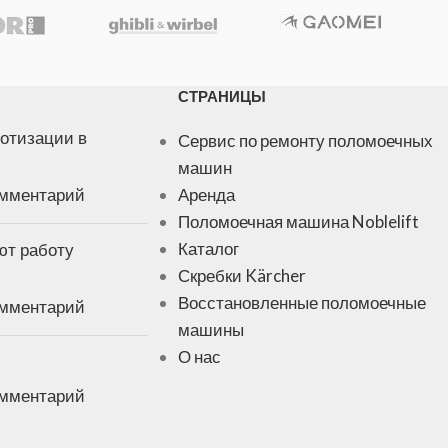
СТРАНИЦЫ
отизации в
Сервис по ремонту поломоечных
машин
омментарий
Аренда
Поломоечная машина Noblelift
ют работу
Каталог
Скребки Kärcher
Восстановленные поломоечные
омментарий
машины
О нас
омментарий