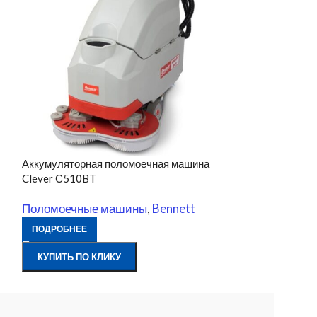
Аккумуляторная поломоечная машина
Аккумуляторна
Clever С510BT
Clever С660BT
Поломоечные машины
,
Bennett
Поломоечные
ПОДРОБНЕЕ
ПОДРОБНЕЕ
КУПИТЬ ПО КЛИКУ
КУПИТЬ ПО К