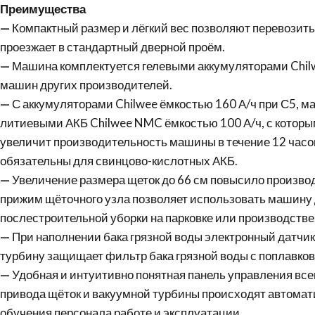
Преимущества
—
Компактный размер и лёгкий вес позволяют перевози
проезжает в стандартный дверной проём.
—
Машина комплектуется гелевыми аккумуляторами Chilw
машин других производителей.
—
С аккумуляторами Chilwee ёмкостью 160 А/ч при С5, м
литиевыми АКБ Chilwee NMC ёмкостью 100 А/ч, с которыми
увеличит производительность машины в течение 12 часов 
обязательны для свинцово-кислотных АКБ.
—
Увеличение размера щеток до 66 см повысило произво
прижим щёточного узла позволяет использовать машину 
послестроительной уборки на парковке или производстве
—
При наполнении бака грязной воды электронный датчик 
турбину защищает фильтр бака грязной воды с поплавк
—
Удобная и интуитивно понятная панель управления вс
привода щёток и вакуумной турбины происходят автомати
обучения персонала работе и эксплуатации.