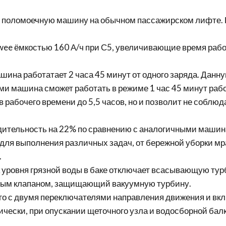
ть поломоечную машину на обычном пассажирском лифте
ee ёмкостью 160 А/ч при С5, увеличивающие время раб
ашина работатает 2 часа 45 минут от одного заряда. Дан
 машина сможет работать в режиме 1 час 45 минут работы
рабочего времени до 5,5 часов, но и позволит не соблюд
дительность на 22% по сравнению с аналогичными маши
для выполнения различных задач, от бережной уборки мр
.
уровня грязной воды в баке отключает всасывающую турб
овым клапаном, защищающий вакуумную турбину.
его с двумя переключателями направления движения и в
чески, при опускании щеточного узла и водосборной бал