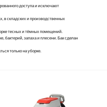
рованного доступа и исключают
х, в складских и производственных
орке тесных и тёмных помещений.
е, бактерий, запаха и плесени. Бак сделан
ься только на уборке.