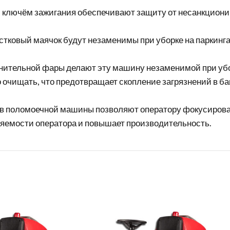
с ключём зажигания обеспечивают защиту от несанкциони
ковый маячок будут незаменимы при уборке на паркинга
лнительной фары делают эту машину незаменимой при уб
 очищать, что предотвращает скопление загрязнений в бак
ов поломоечной машины позволяют оператору фокусироват
яемости оператора и повышает производительность.