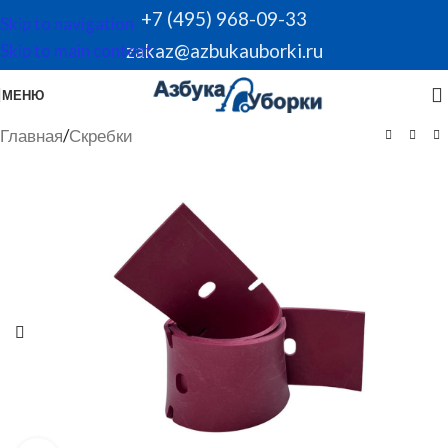
+7 (495) 968-09-33
Skip to navigation
zakaz@azbukauborki.ru
Skip to main content
МЕНЮ
Главная
/
Скребки