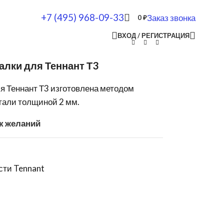
+7 (495) 968-09-33
Заказ звонка
0
₽
ВХОД / РЕГИСТРАЦИЯ
алки для Теннант Т3
я Теннант Т3 изготовлена методом
тали толщиной 2 мм.
к желаний
сти Tennant