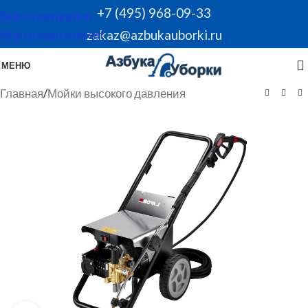
+7 (495) 968-09-33
Skip to navigation
zakaz@azbukauborki.ru
Skip to main content
МЕНЮ
Главная
/
Мойки высокого давления