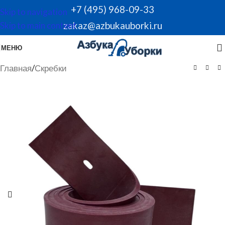
+7 (495) 968-09-33
Skip to navigation
zakaz@azbukauborki.ru
Skip to main content
МЕНЮ
Главная
/
Скребки