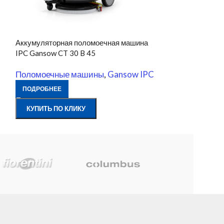
Аккумуляторная поломоечная машина
Аккумуляторна
IPC Gansow CT 30 B 45
Patrol P150-86
Поломоечные машины
,
Gansow IPC
Поломоечные
ПОДРОБНЕЕ
ПОДРОБНЕЕ
КУПИТЬ ПО КЛИКУ
КУПИТЬ ПО К