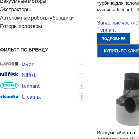
Вакуумные моторы
турбина для полом
Экстракторы
машины Tennant T
Автономные роботы уборщики
Запасные части
,
Роторы полотеры
Tennant
ПОДРОБНЕЕ
ФИЛЬТР ПО БРЕНДУ
КУПИТЬ ПО КЛИК
lavor
2
Nilfisk
2
tennant
6
Cleanfix
1
Вакуумный мотор —