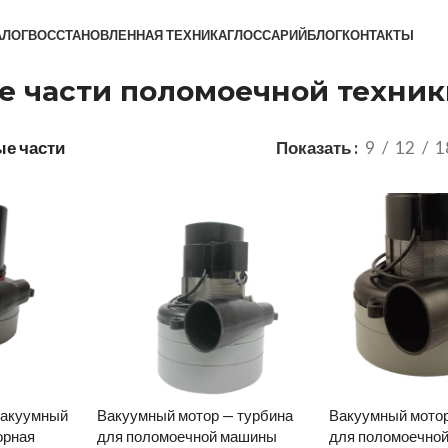
АЛОГ
ВОССТАНОВЛЕННАЯ ТЕХНИКА
ГЛОССАРИЙ
БЛОГ
КОНТАКТЫ
е части поломоечной техник
е части
Показать
9
12
1
вакуумный
Вакуумный мотор — турбина
Вакуумный мотор
орная
для поломоечной машины
для поломоечно