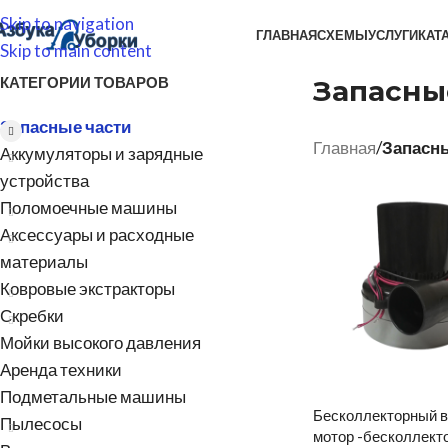
Skip to navigation
ГЛАВНАЯ
СХЕМЫ
УСЛУГИ
КАТ
Skip to main content
КАТЕГОРИИ ТОВАРОВ
Запасны
Запасные части
Главная
/
Запасны
Аккумуляторы и зарядные
устройства
Поломоечные машины
Аксессуары и расходные
материалы
Ковровые экстракторы
Скребки
Мойки высокого давления
Аренда техники
Подметальные машины
Бесколлекторный 
Пылесосы
мотор -бесколлект