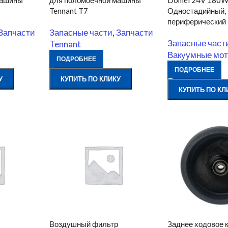
машины
для поломоечной машины
Domel 24V 180
Tennant T7
Одностадийный,
периферический
Запчасти
Запасные части
,
Запчасти
Запасные част
Tennant
Вакуумные мо
ПОДРОБНЕЕ
ПОДРОБНЕЕ
У
КУПИТЬ ПО КЛИКУ
КУПИТЬ ПО КЛ
Воздушный фильтр
Заднее ходовое 